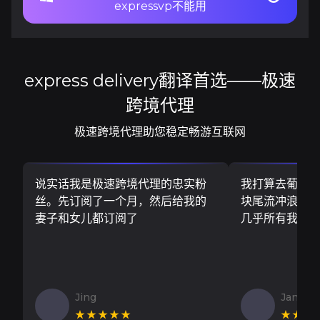
expressvp不能用
express delivery翻译首选——极速
跨境代理
极速跨境代理助您稳定畅游互联网
说实话我是极速跨境代理的忠实粉
我打算去葡萄
丝。先订阅了一个月，然后给我的
块尾流冲浪板..
妻子和女儿都订阅了
几乎所有我需
Jing
Jan V
★★★★★
★★★